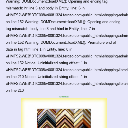
Warning: DOMDocument::loadXML(): Opening and ending tag
mismatch: hr line 5 and body in Entity, line: 6 in
\\HMFS2\WEB\DTC008\v0081324.ferozo.com\public_html\shopping\adminis
on line 152 Warning: DOMDocument::loadXML(): Opening and ending
tag mismatch: body line 3 and html in Entity, line: 7 in
\\HMFS2\WEB\DTC008\v0081324.ferozo.com\public_html\shopping\adminis
on line 152 Warning: DOMDocument::loadXML(): Premature end of
data in tag html line 1 in Entity, line: 8 in
\\HMFS2\WEB\DTC008\v0081324.ferozo.com\public_html\shopping\adminis
on line 152 Notice: Uninitialized string offset: 1 in
\\HMFS2\WEB\DTC008\v0081324.ferozo.com\public_html\shopping\librarie
on line 210 Notice: Uninitialized string offset: 1 in
\\HMFS2\WEB\DTC008\v0081324.ferozo.com\public_html\shopping\librarie
on line 210
Molduras