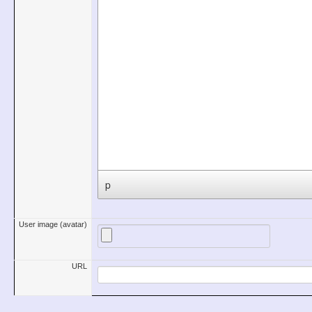
p
User image (avatar)
URL