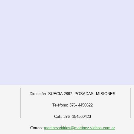
Dirección: SUECIA 2867- POSADAS- MISIONES
Teléfono:
376- 4450622
C
el.: 376- 154560423
Correo:
martinezvidrios@martinez-vidrios.com.ar