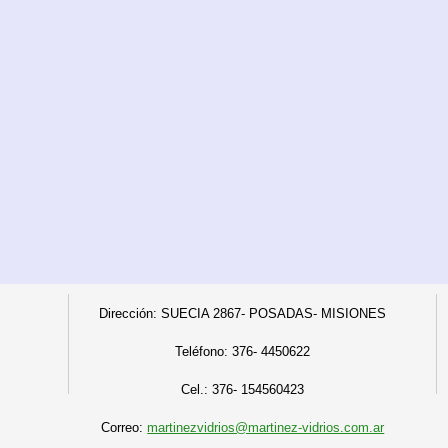
Dirección: SUECIA 2867- POSADAS- MISIONES
Teléfono:
376- 4450622
C
el.: 376- 154560423
Correo:
martinezvidrios@martinez-vidrios.com.ar