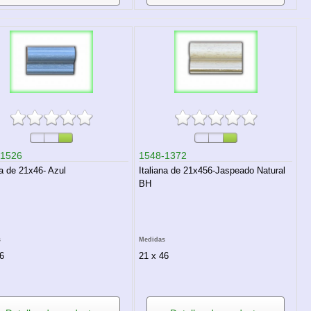
-1526
1548-1372
na de 21x46- Azul
Italiana de 21x456-Jaspeado Natural
BH
s
Medidas
6
21 x 46