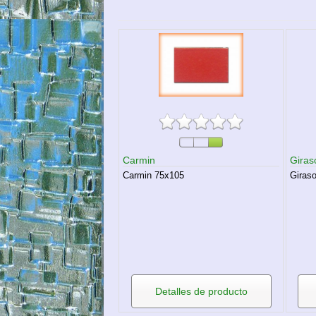
Carmin
Giras
Carmin 75x105
Giras
Detalles de producto