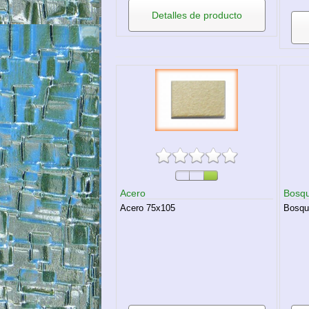
Detalles de producto
Acero
Bosq
Acero 75x105
Bosqu